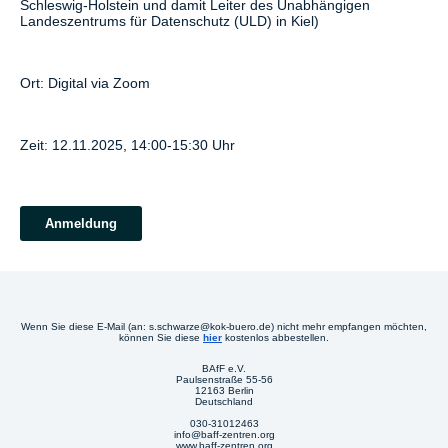
Schleswig-Holstein und damit Leiter des Unabhängigen
Landeszentrums für Datenschutz (ULD) in Kiel)
Ort: Digital via Zoom
Zeit: 12.11.2025, 14:00-15:30 Uhr
Anmeldung
Wenn Sie diese E-Mail (an: s.schwarze@kok-buero.de) nicht mehr empfangen möchten,
können Sie diese
hier
kostenlos abbestellen.
BAfF e.V.
Paulsenstraße 55-56
12163 Berlin
Deutschland
030-31012463
info@baff-zentren.org
www.baff-zentren.org